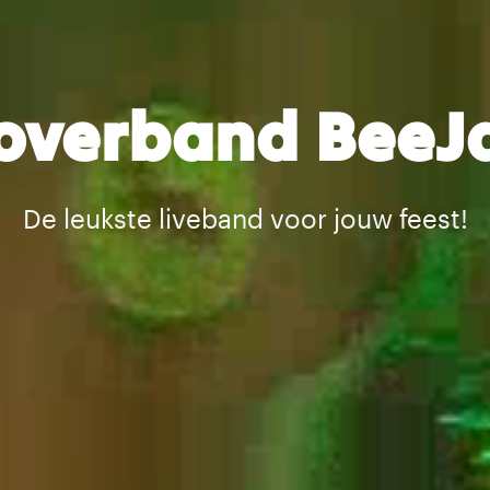
overband BeeJ
De leukste liveband voor jouw feest!